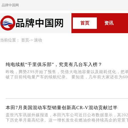
品牌中国网
首页
资讯
当前位置：
首页
->
滚动
纯电续航“千里俱乐部”，究竟有几台车入榜？
昨晚，腾势Z9S开始了预售，凭借大电池容量以及能耗优化，把单电
破了目前纯电量产车的续航纪录。 要知道，几年前大家还在为600km
本田7月美国混动车型销量创新高CR-V混动贡献过半
盖世汽车讯据外媒报道，本田汽车公司近日公布数据显示，其2026
下历史单月最高纪录。这一增长发生在燃油价格持续高企的背景下