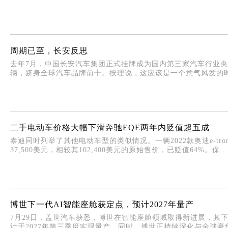
周期已至，长安反思
去年7月，中国长安汽车集团正式挂牌成为国内第三家汽车行业央企，
辆，跻身全球汽车品牌前十。按理说，这应该是一个意气风发的时刻
二手电动车价格大幅下滑奔驰EQE两年内贬值超五成
泰迪同时列举了其他电动车型的类似情况。一辆2022款奥迪e-tronGT
37,500美元，相较其102,400美元的原始售价，已贬值64%。保...
博世下一代AI智能座舱获定点，预计2027年量产
7月29日，盖世汽车获悉，博世在智能座舱领域取得新进展，其
计于2027年第三季度实现量产。同时，博世正持续深化与全球豪