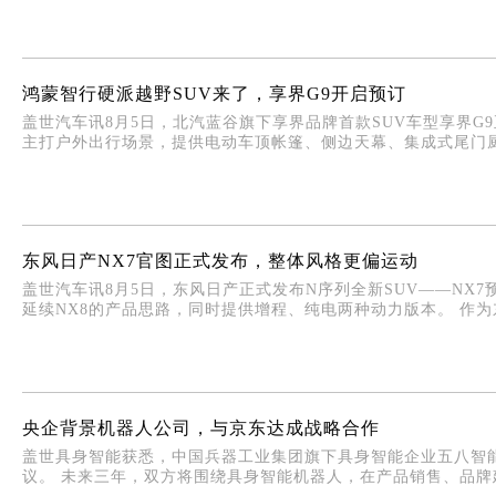
鸿蒙智行硬派越野SUV来了，享界G9开启预订
盖世汽车讯8月5日，北汽蓝谷旗下享界品牌首款SUV车型享界G9
主打户外出行场景，提供电动车顶帐篷、侧边天幕、集成式尾门厨
东风日产NX7官图正式发布，整体风格更偏运动
盖世汽车讯8月5日，东风日产正式发布N序列全新SUV——NX
延续NX8的产品思路，同时提供增程、纯电两种动力版本。 作为东
央企背景机器人公司，与京东达成战略合作
盖世具身智能获悉，中国兵器工业集团旗下具身智能企业五八智
议。 未来三年，双方将围绕具身智能机器人，在产品销售、品牌建