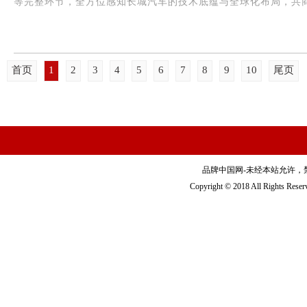
等完整环节，全方位感知长城汽车的技术底蕴与全球化布局，共商长
首页
1
2
3
4
5
6
7
8
9
10
尾页
品牌中国网-未经本站允许，禁止镜
Copyright © 2018 All Righ