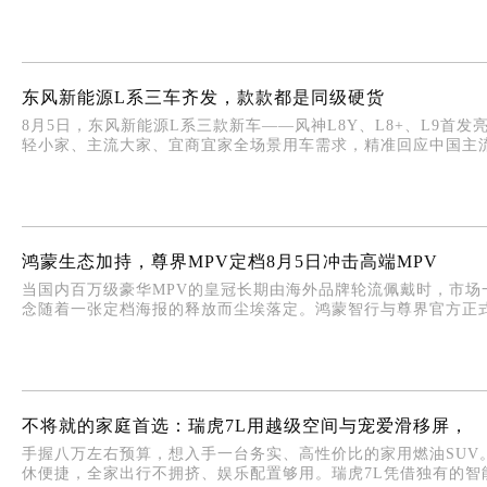
东风新能源L系三车齐发，款款都是同级硬货
8月5日，东风新能源L系三款新车——风神L8Y、L8+、L9
轻小家、主流大家、宜商宜家全场景用车需求，精准回应中国主流
鸿蒙生态加持，尊界MPV定档8月5日冲击高端MPV
当国内百万级豪华MPV的皇冠长期由海外品牌轮流佩戴时，市
念随着一张定档海报的释放而尘埃落定。鸿蒙智行与尊界官方正式宣
不将就的家庭首选：瑞虎7L用越级空间与宠爱滑移屏，
手握八万左右预算，想入手一台务实、高性价比的家用燃油SUV
休便捷，全家出行不拥挤、娱乐配置够用。瑞虎7L凭借独有的智能